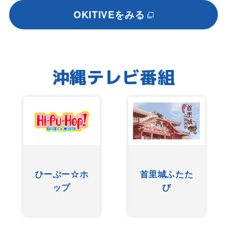
OKITIVEをみる
沖縄テレビ番組
ひーぷー☆ホ
首里城ふたた
ップ
び