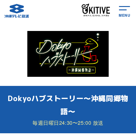
MENU
Dokyoハブストーリー～沖縄同郷物
語～
毎週日曜日24:30〜25:00 放送