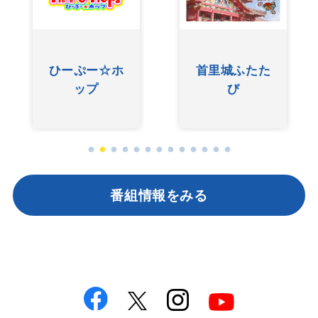
ひーぷー☆ホ
首里城ふたた
ップ
び
番組情報をみる