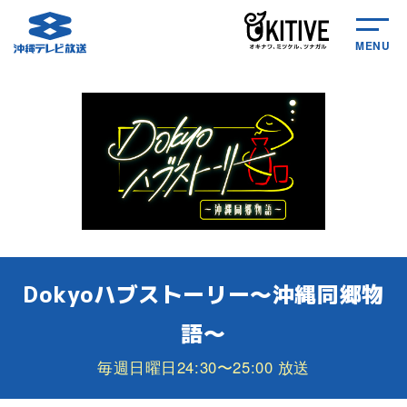
MENU
Dokyoハブストーリー～沖縄同郷物
語～
毎週日曜日24:30〜25:00 放送