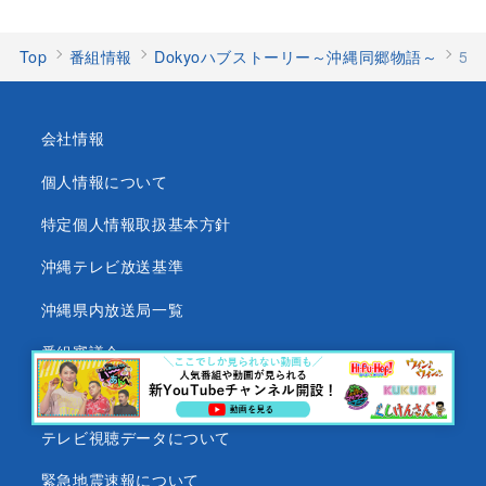
Top
番組情報
Dokyoハブストーリー～沖縄同郷物語～
5
会社情報
個人情報について
特定個人情報取扱基本方針
沖縄テレビ放送基準
沖縄県内放送局一覧
番組審議会
沖縄テレビ名義の後援依頼について
テレビ視聴データについて
緊急地震速報について