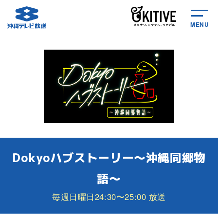
MENU
Dokyoハブストーリー～沖縄同郷物
語～
毎週日曜日24:30〜25:00 放送