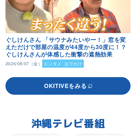
ぐしけんさん 「サウナみたいやー！」窓を変
えただけで部屋の温度が44度から30度に！？
ぐしけんさんが体感した衝撃の遮熱効果
2026/08/07（金）
エンタメ
おでかけ
OKITIVEをみる
沖縄テレビ番組