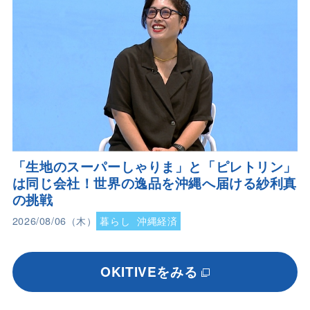
「生地のスーパーしゃりま」と「ピレトリン」
は同じ会社！世界の逸品を沖縄へ届ける紗利真
の挑戦
2026/08/06（木）
暮らし
沖縄経済
OKITIVEをみる