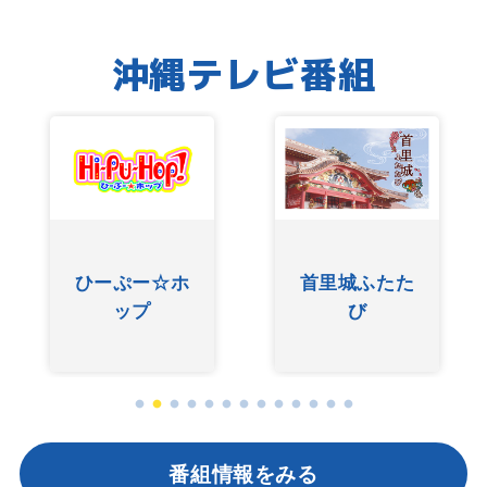
沖縄テレビ番組
ひーぷー☆ホ
首里城ふたた
ップ
び
番組情報をみる