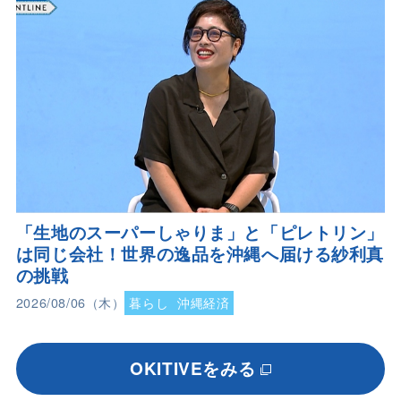
「生地のスーパーしゃりま」と「ピレトリン」
は同じ会社！世界の逸品を沖縄へ届ける紗利真
の挑戦
2026/08/06（木）
暮らし
沖縄経済
OKITIVEをみる