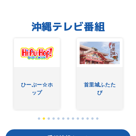
沖縄テレビ番組
ひーぷー☆ホ
首里城ふたた
ップ
び