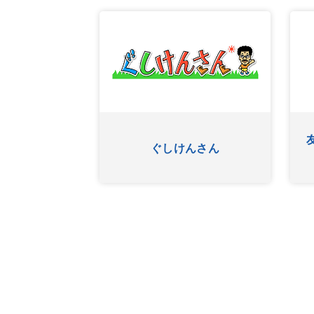
ありんくりんのい～あ
OKINAWA BUSINESS FRO
んべぇ
NTLINE