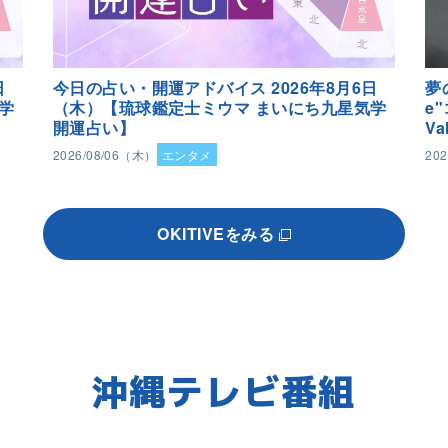
日
今日の占い・開運アドバイス 2026年8月6日
夢
学
（木）【琉球鑑定士ミウマ まいにち九星気学
e
開運占い】
Va
2026/08/06（木）
エンタメ
20
OKITIVEをみる
沖縄テレビ番組