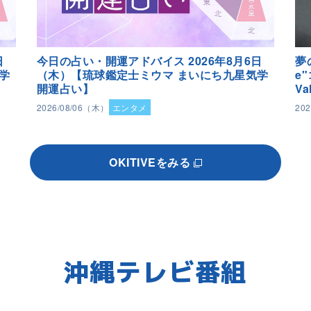
日
今日の占い・開運アドバイス 2026年8月6日
夢
学
（木）【琉球鑑定士ミウマ まいにち九星気学
e
開運占い】
Va
2026/08/06（木）
エンタメ
20
OKITIVEをみる
沖縄テレビ番組