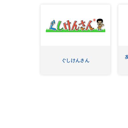
ふたたび
ぐしけんさん