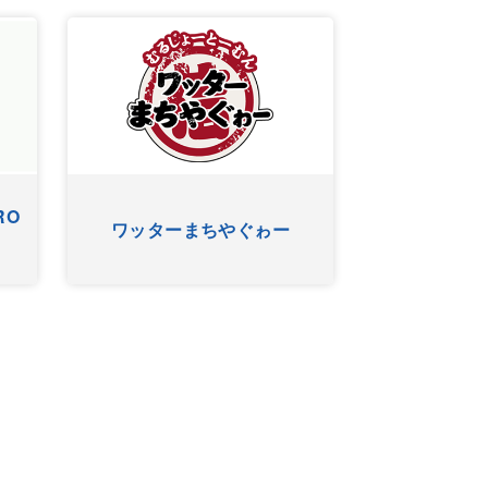
RO
ワッターまちやぐゎー
HYゴー