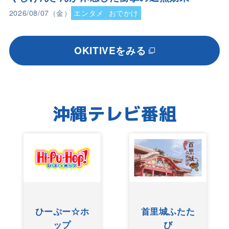
2026/08/07（金）
エンタメ
おでかけ
OKITIVEをみる
沖縄テレビ番組
ひーぷー☆ホ
首里城ふたた
ップ
び