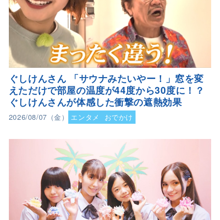
ぐしけんさん 「サウナみたいやー！」窓を変
えただけで部屋の温度が44度から30度に！？
ぐしけんさんが体感した衝撃の遮熱効果
2026/08/07（金）
エンタメ
おでかけ