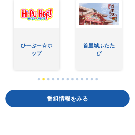
ひーぷー☆ホ
首里城ふたた
ップ
び
番組情報をみる