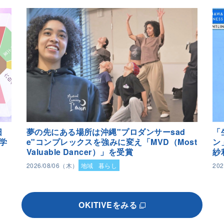
日
夢の先にある場所は沖縄"プロダンサーsad
「
学
e"コンプレックスを強みに変え「MVD（Most
ン
Valuable Dancer）」を受賞
紗
2026/08/06（木）
地域
暮らし
20
OKITIVEをみる