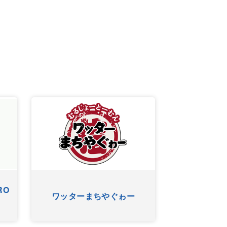
アニマルＳＵＮ
KUKURU