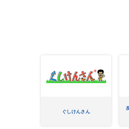
あ
OKINAWA BUSINESS FRO
ワッター
NTLINE