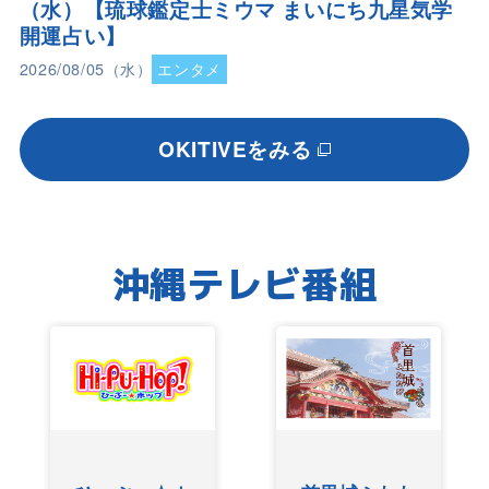
（水）【琉球鑑定士ミウマ まいにち九星気学
開運占い】
2026/08/05（水）
エンタメ
OKITIVEをみる
沖縄テレビ番組
友近ありんく