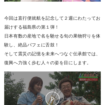
今回は直行便就航を記念して２週にわたってお
届けする福島県の第１弾！
日本有数の産地で名を馳せる旬の果物狩りを体
験し、絶品パフェに舌鼓！
そして震災の記憶を未来へつなぐ伝承館では、
復興へ力強く歩む人々の姿を目にします。