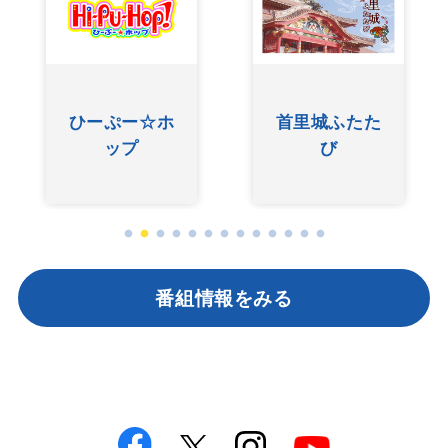
友近ありんく
た
ぐしけんさん
りんのい～あ
んべぇ
番組情報をみる