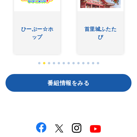
ひーぷー☆ホ
首里城ふたた
ップ
び
番組情報をみる