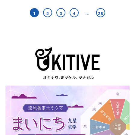
…
1
2
3
4
28