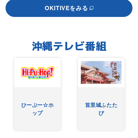
OKITIVEをみる
沖縄テレビ番組
ひーぷー☆ホ
首里城ふたた
ップ
び