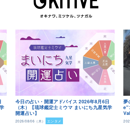
日
今日の占い・開運アドバイス 2026年8月6日
夢
学
（木）【琉球鑑定士ミウマ まいにち九星気学
e
開運占い】
Va
2026/08/06（木）
エンタメ
20