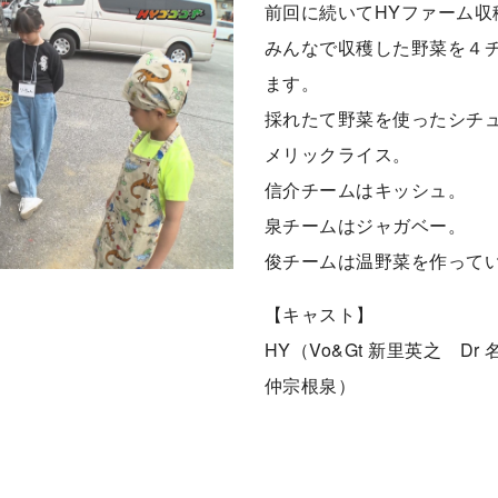
前回に続いてHYファーム収
みんなで収穫した野菜を４
ます。
採れたて野菜を使ったシチ
メリックライス。
信介チームはキッシュ。
泉チームはジャガベー。
俊チームは温野菜を作って
【キャスト】
HY（Vo&Gt 新里英之 Dr
仲宗根泉）