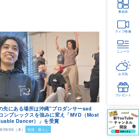
番組表
ライブ映像
ニュース
お天気
プレゼント
の先にある場所は沖縄"プロダンサーsad
"コンプレックスを強みに変え「MVD（Most
luable Dancer）」を受賞
26/08/06（木）
地域
暮らし