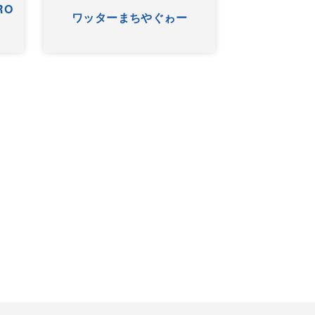
RO
ワッターまちやぐゎー
HYゴー