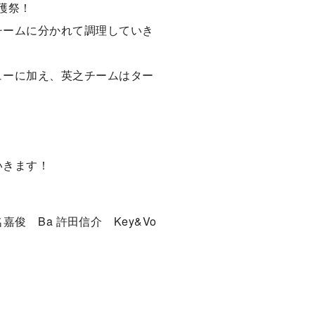
穫祭！
チームに分かれて調理していき
ューに加え、英之チームはター
いきます！
 名嘉俊 Ba 許田信介 Key&Vo