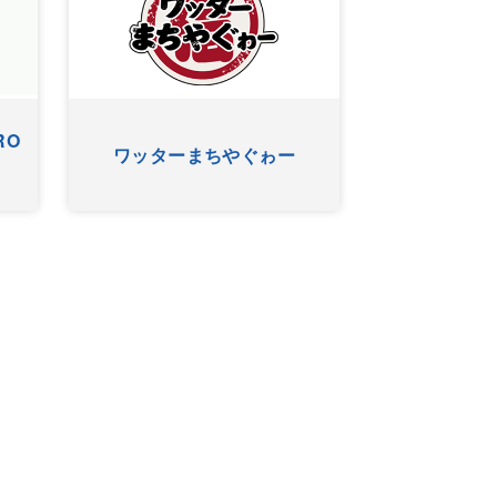
RO
ワッターまちやぐゎー
HYゴー