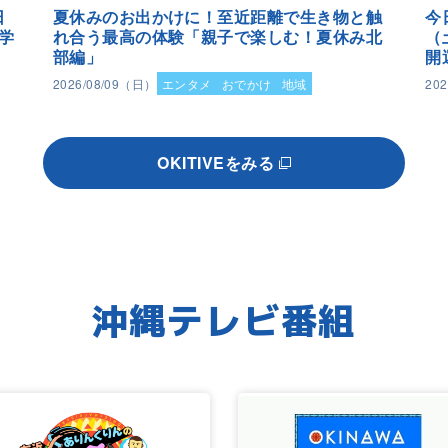
日
夏休みのお出かけに！至近距離で生き物と触
今
学
れ合う最高の体験「親子で楽しむ！夏休み北
（
部編」
開
2026/08/09（日）
エンタメ
おでかけ
地域
20
OKITIVEをみる
沖縄テレビ番組