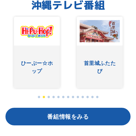
沖縄テレビ番組
ひーぷー☆ホ
首里城ふたた
ップ
び
番組情報をみる