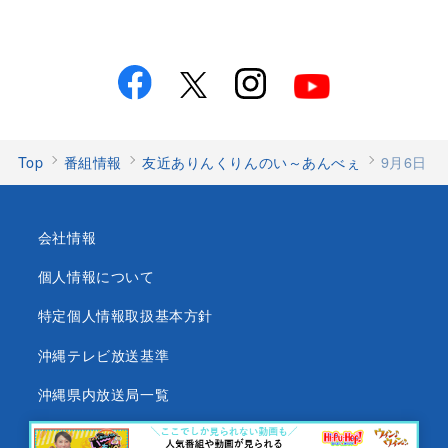
Top
番組情報
友近ありんくりんのい～あんべぇ
9月6日
会社情報
個人情報について
特定個人情報取扱基本方針
沖縄テレビ放送基準
沖縄県内放送局一覧
番組審議会