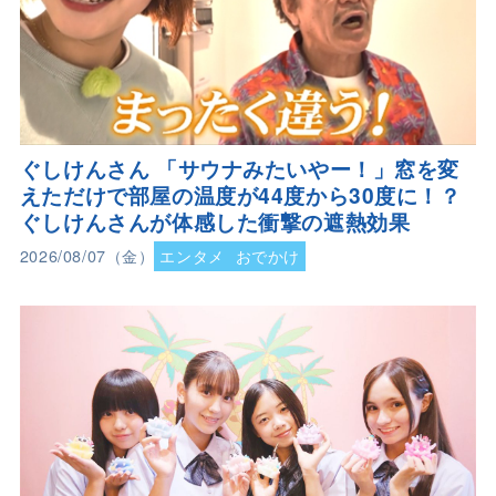
ぐしけんさん 「サウナみたいやー！」窓を変
えただけで部屋の温度が44度から30度に！？
ぐしけんさんが体感した衝撃の遮熱効果
2026/08/07（金）
エンタメ
おでかけ