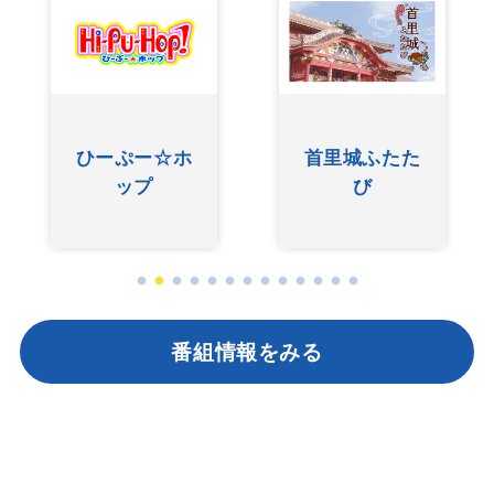
ひーぷー☆ホ
首里城ふたた
ップ
び
番組情報をみる