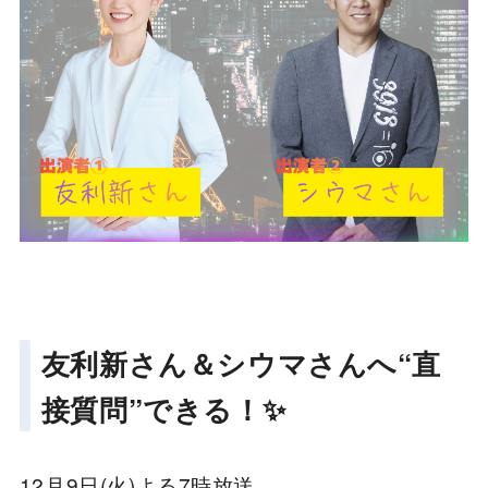
友利新さん＆シウマさんへ“直
接質問”できる！✨
12月9日(火)よる7時放送