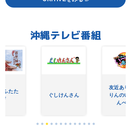
沖縄テレビ番組
友近ありんく
ぐしけんさん
りんのい～あ
んべぇ