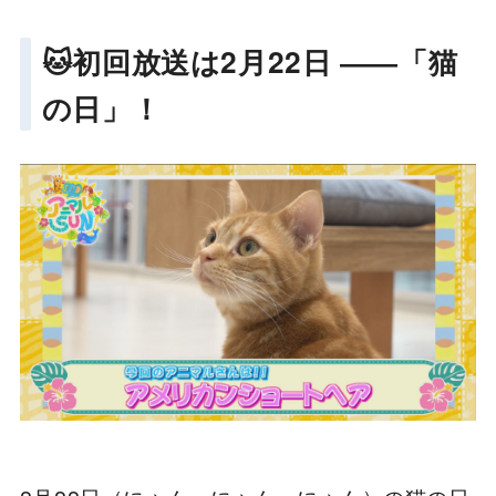
🐱初回放送は2月22日 ――「猫
の日」！