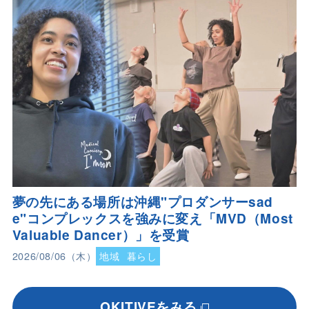
夢の先にある場所は沖縄"プロダンサーsad
e"コンプレックスを強みに変え「MVD（Most
Valuable Dancer）」を受賞
2026/08/06（木）
地域
暮らし
OKITIVEをみる