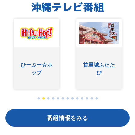
沖縄テレビ番組
ひーぷー☆ホ
首里城ふたた
ップ
び
番組情報をみる