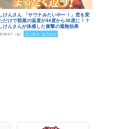
しけんさん 「サウナみたいやー！」窓を変
ただけで部屋の温度が44度から30度に！？
しけんさんが体感した衝撃の遮熱効果
26/08/07（金）
エンタメ
おでかけ