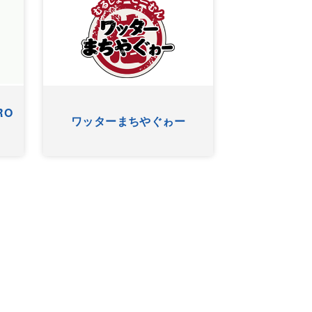
アニマルＳＵＮ
KUKURU