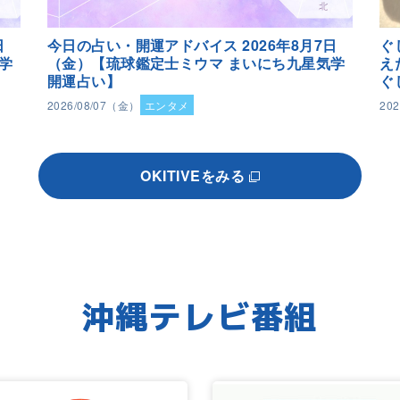
日
今日の占い・開運アドバイス 2026年8月7日
ぐ
学
（金）【琉球鑑定士ミウマ まいにち九星気学
え
開運占い】
ぐ
2026/08/07（金）
エンタメ
20
OKITIVEをみる
沖縄テレビ番組