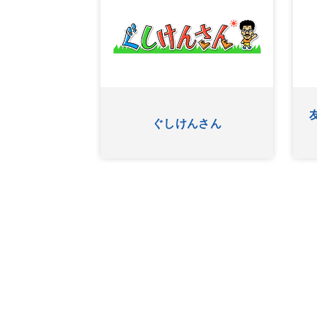
あ
OKINAWA BUSINESS FRO
ワッター
NTLINE