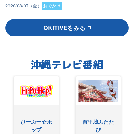
2026/08/07（金）
おでかけ
OKITIVEをみる
沖縄テレビ番組
ひーぷー☆ホ
首里城ふたた
ップ
び