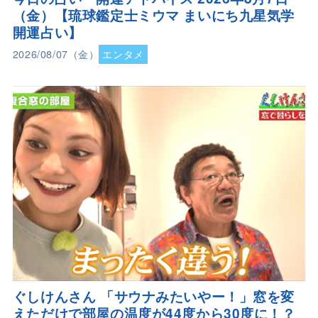
（金）【琉球鑑定士ミウマ まいにち九星気学
開運占い】
2026/08/07（金）
エンタメ
ぐしけんさん 「サウナみたいやー！」窓を変
えただけで部屋の温度が44度から30度に！？