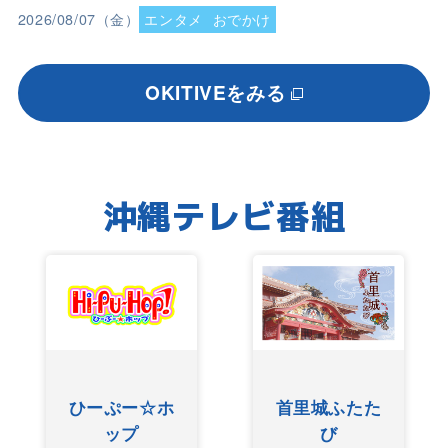
2026/08/07（金）
エンタメ
おでかけ
OKITIVEをみる
沖縄テレビ番組
☆ホ
首里城ふたた
ぐしけんさん
び