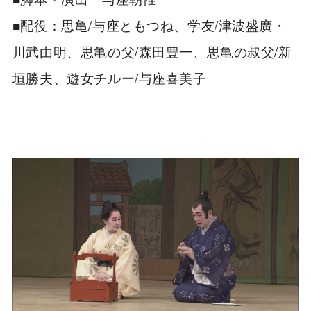
■配役：思亀/与座ともつね、学友/津波盛廣・
川武由明、思亀の父/森田豊一、思亀の叔父/新
垣勝夫、遊女チルー/与座喜美子