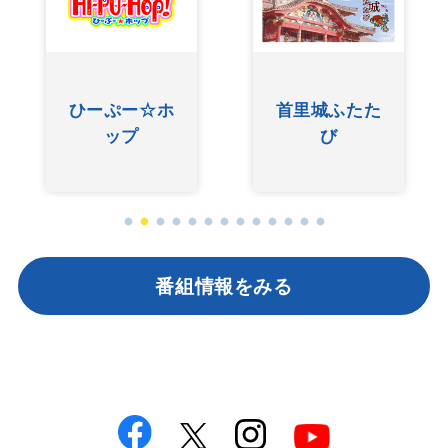
友近ありんく
ぐしけんさん
りんのい～あ
んべぇ
番組情報をみる