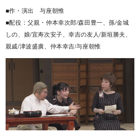
■作・演出 与座朝惟
■配役：父親・仲本幸次郎/森田豊一、孫/金城
しの、娘/宜寿次安子、幸吉の友人/新垣勝夫、
親戚/津波盛廣、仲本幸吉/与座朝惟