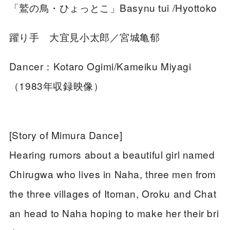
「鷲の鳥・ひょっとこ」Basynu tui /Hyottoko
躍り手 大宜見小太郎／宮城亀郁
Dancer：Kotaro Ogimi/Kameiku Miyagi
（1983年収録映像）
[Story of Mimura Dance]
Hearing rumors about a beautiful girl named
Chirugwa who lives in Naha, three men from
the three villages of Itoman, Oroku and Chat
an head to Naha hoping to make her their bri