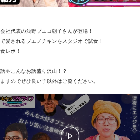
同会社代表の浅野ブエコ朝子さんが登場！
元で愛されるブエノチキンをスタジオで試食！
の食レポ！
！
お話やこんなお話盛り沢山！？
いますのでぜひ良い子以外はご覧ください。