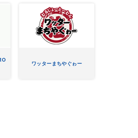
RO
ワッターまちやぐゎー
HYゴー