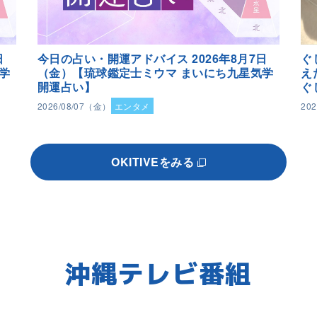
日
今日の占い・開運アドバイス 2026年8月7日
ぐ
学
（金）【琉球鑑定士ミウマ まいにち九星気学
え
開運占い】
ぐ
2026/08/07（金）
エンタメ
20
OKITIVEをみる
沖縄テレビ番組