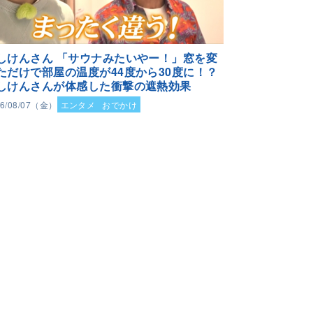
しけんさん 「サウナみたいやー！」窓を変
ただけで部屋の温度が44度から30度に！？
しけんさんが体感した衝撃の遮熱効果
26/08/07（金）
エンタメ
おでかけ