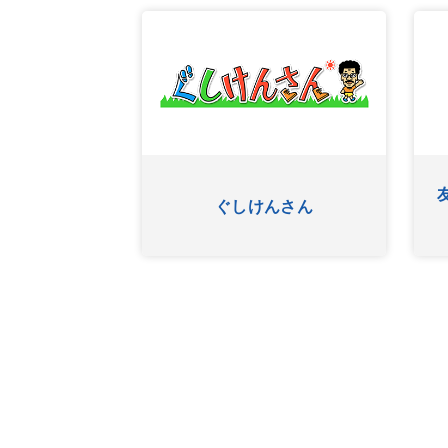
ふたたび
ぐしけんさん