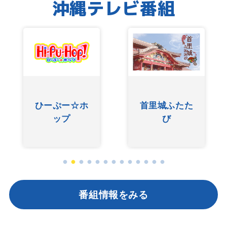
沖縄テレビ番組
友近ありん
ふたた
ぐしけんさん
りんのい～
んべぇ
番組情報をみる