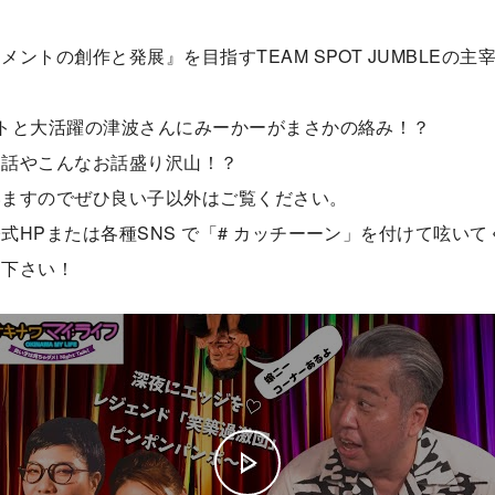
ントの創作と発展』を目指すTEAM SPOT JUMBLEの
トと大活躍の津波さんにみーかーがまさかの絡み！？
お話やこんなお話盛り沢山！？
いますのでぜひ良い子以外はご覧ください。
式HPまたは各種SNS で「# カッチーーン」を付けて呟いて
り下さい！