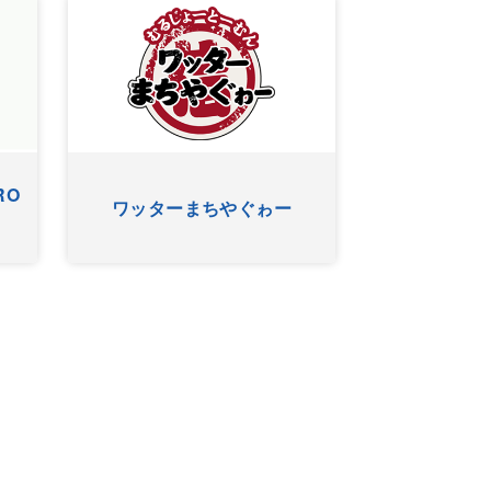
URU
オキナワマイ：ライフ