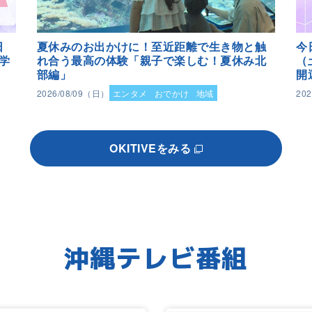
日
夏休みのお出かけに！至近距離で生き物と触
今
学
れ合う最高の体験「親子で楽しむ！夏休み北
（
部編」
開
2026/08/09（日）
エンタメ
おでかけ
地域
20
OKITIVEをみる
沖縄テレビ番組