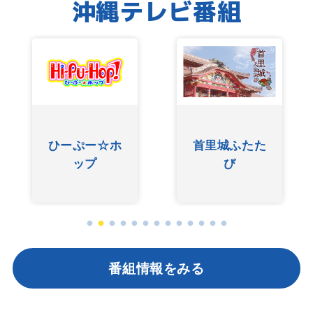
沖縄テレビ番組
友近ありんく
ぐしけんさん
りんのい～あ
んべぇ
番組情報をみる