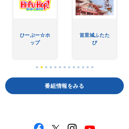
ひーぷー☆ホ
首里城ふたた
ップ
び
番組情報をみる