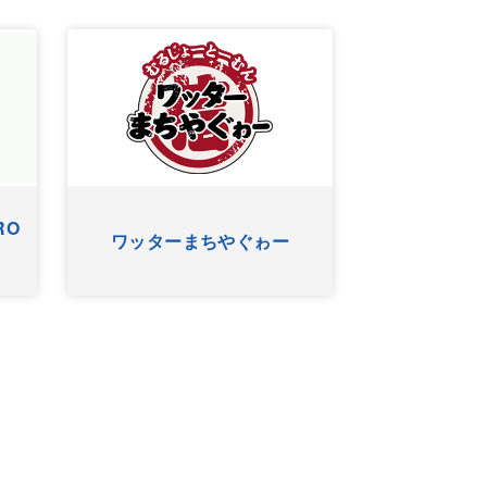
RO
ワッターまちやぐゎー
HYゴー