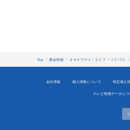
Top
番組情報
オキナワマイ：ライフ
2月12日
会社情報
個人情報について
特定個人
テレビ視聴データにつ