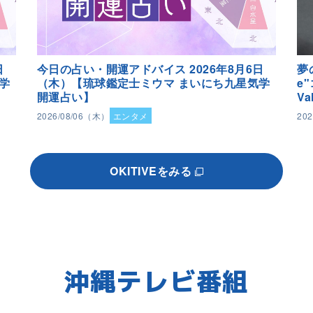
日
今日の占い・開運アドバイス 2026年8月6日
夢
学
（木）【琉球鑑定士ミウマ まいにち九星気学
e
開運占い】
Va
2026/08/06（木）
エンタメ
20
OKITIVEをみる
沖縄テレビ番組