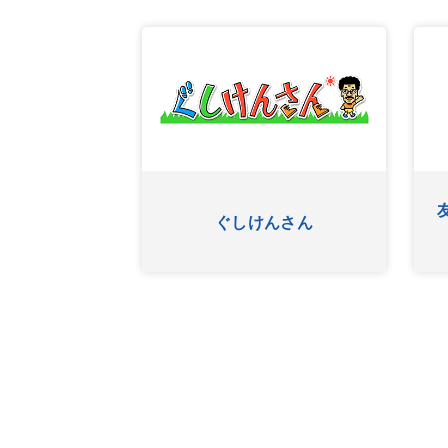
ふたたび
ぐしけんさん