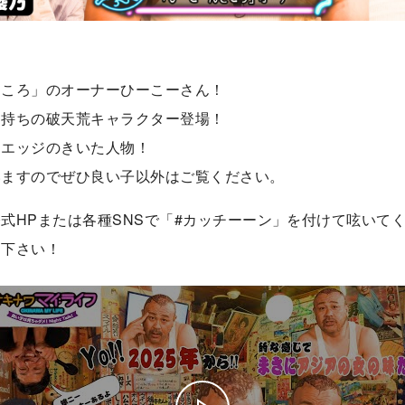
ところ」のオーナーひーこーさん！
お持ちの破天荒キャラクター登場！
にエッジのきいた人物！
いますのでぜひ良い子以外はご覧ください。
式HPまたは各種SNSで「#カッチーーン」を付けて呟いて
り下さい！