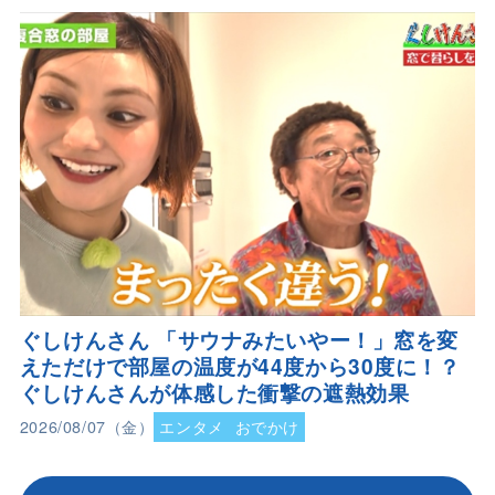
ぐしけんさん 「サウナみたいやー！」窓を変
えただけで部屋の温度が44度から30度に！？
ぐしけんさんが体感した衝撃の遮熱効果
2026/08/07（金）
エンタメ
おでかけ