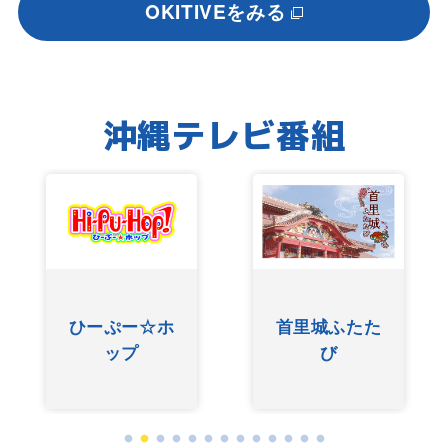
OKITIVEをみる
沖縄テレビ番組
ひーぷー☆ホ
首里城ふたた
ップ
び