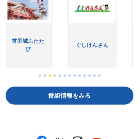
友近ありんく
ぐしけんさん
りんのい～あ
んべぇ
番組情報をみる