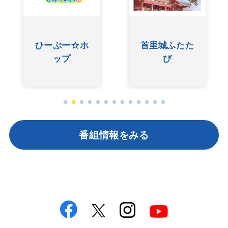
友近ありんく
ぐしけんさん
りんのい～あ
んべぇ
番組情報をみる