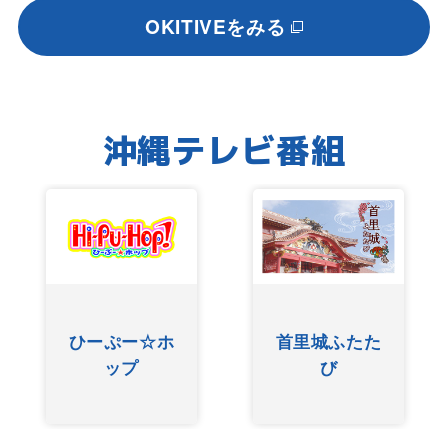
OKITIVEをみる
沖縄テレビ番組
ひーぷー☆ホ
首里城ふたた
ップ
び