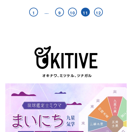
…
1
9
10
11
12