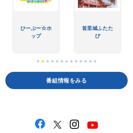
ひーぷー☆ホ
首里城ふたた
ップ
び
番組情報をみる