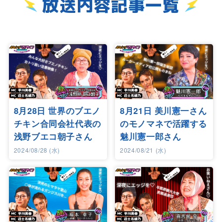
放送内容記事一覧
8月28日 世界のブエノ
8月21日 美川憲一さん
チキン合同会社代表の
のモノマネで活躍する
浅野ブエコ朝子さん
魅川憲一郎さん
2024/08/28 (水)
2024/08/21 (水)