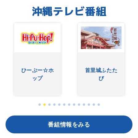
沖縄テレビ番組
ひーぷー☆ホ
首里城ふたた
ップ
び
番組情報をみる