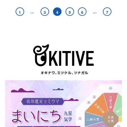
…
…
1
3
4
5
6
7