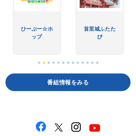
ひーぷー☆ホ
首里城ふたた
ップ
び
番組情報をみる