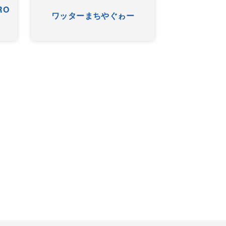
RO
ワッターまちやぐゎー
HYゴー