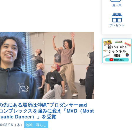
お天気
プレゼント
の先にある場所は沖縄"プロダンサーsad
"コンプレックスを強みに変え「MVD（Most
luable Dancer）」を受賞
26/08/06（木）
地域
暮らし