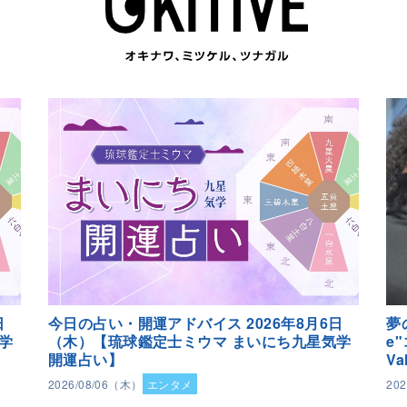
日
今日の占い・開運アドバイス 2026年8月6日
夢
学
（木）【琉球鑑定士ミウマ まいにち九星気学
e
開運占い】
Va
2026/08/06（木）
エンタメ
20