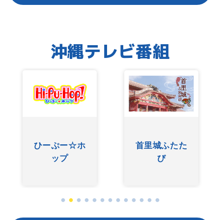
沖縄テレビ番組
ひーぷー☆ホ
首里城ふたた
ップ
び