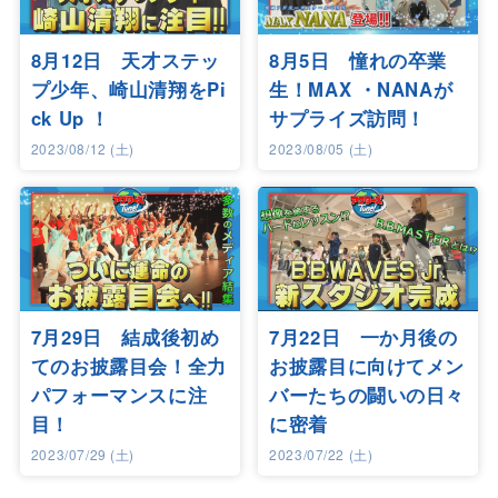
8月12日 天才ステッ
8月5日 憧れの卒業
プ少年、崎山清翔をPi
生！MAX ・NANAが
ck Up ！
サプライズ訪問！
2023/08/12 (土)
2023/08/05 (土)
7月29日 結成後初め
7月22日 一か月後の
てのお披露目会！全力
お披露目に向けてメン
パフォーマンスに注
バーたちの闘いの日々
目！
に密着
2023/07/29 (土)
2023/07/22 (土)