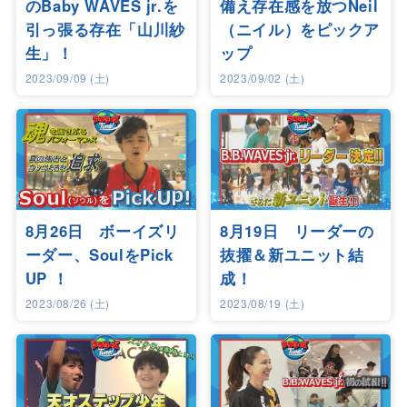
のBaby WAVES jr.を
備え存在感を放つNeil
引っ張る存在「山川紗
（ニイル）をピックア
生」！
ップ
2023/09/09 (土)
2023/09/02 (土)
8月26日 ボーイズリ
8月19日 リーダーの
ーダー、SoulをPick
抜擢＆新ユニット結
UP ！
成！
2023/08/26 (土)
2023/08/19 (土)