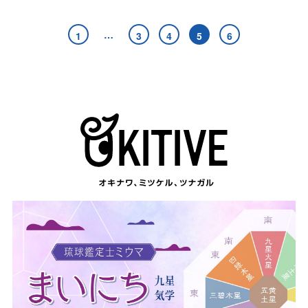
…
1
3
4
5
6