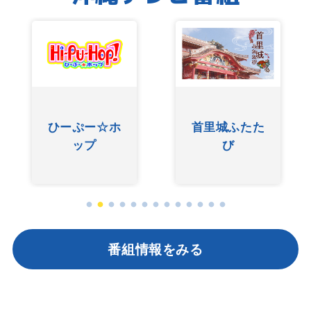
ひーぷー☆ホ
首里城ふたた
ップ
び
番組情報をみる