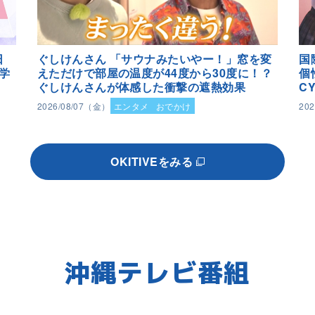
日
ぐしけんさん 「サウナみたいやー！」窓を変
国
学
えただけで部屋の温度が44度から30度に！？
個
ぐしけんさんが体感した衝撃の遮熱効果
C
2026/08/07（金）
エンタメ
おでかけ
20
OKITIVEをみる
沖縄テレビ番組