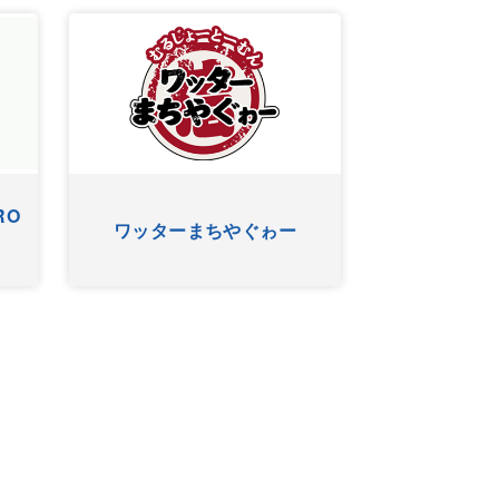
RO
ワッターまちやぐゎー
HYゴー