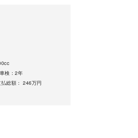
cc
検：2年
： 246万円