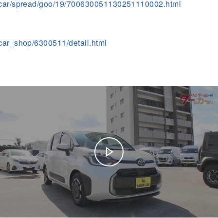
dcar/spread/goo/19/700630051130251110002.html
car_shop/6300511/detail.html