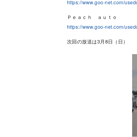
https://www.goo-net.com/use
Ｐｅａｃｈ ａｕｔｏ
https://www.goo-net.com/used
次回の放送は3月8日（日）