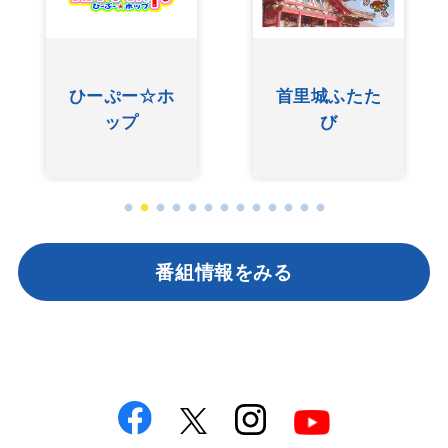
ひーぷー☆ホ
首里城ふたた
ップ
び
番組情報をみる