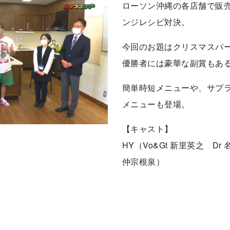
ローソン沖縄の各店舗で販
ンジレシピ対決。
今回のお題はクリスマスパ
優勝者には豪華な副賞もあ
簡単時短メニューや、サプ
メニューも登場。
【キャスト】
HY（Vo&Gt 新里英之 Dr
仲宗根泉）