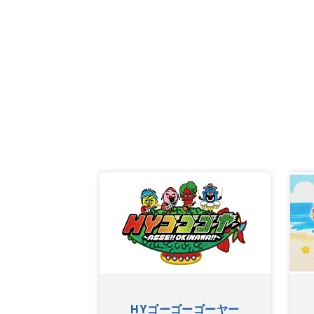
ちやぐゎー
HYゴーゴーゴーヤー