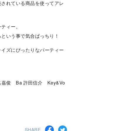
売されている商品を使ってアレ
ーティー。
るという事で気合ばっちり！
ライズにぴったりなパーティー
 名嘉俊 Ba 許田信介 Key&Vo
SHARE