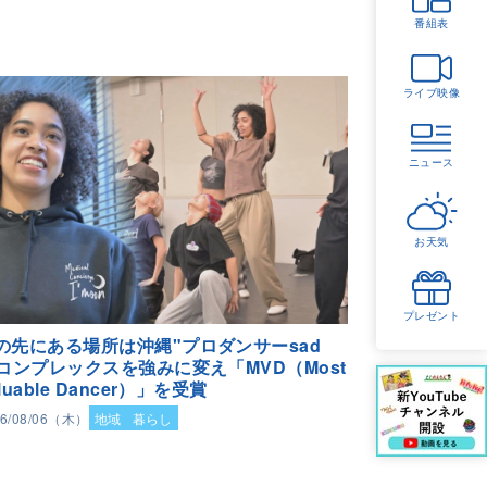
番組表
ライブ映像
ニュース
お天気
プレゼント
の先にある場所は沖縄"プロダンサーsad
"コンプレックスを強みに変え「MVD（Most
luable Dancer）」を受賞
26/08/06（木）
地域
暮らし