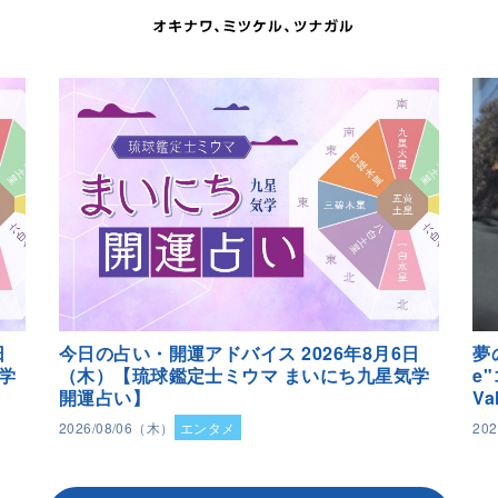
日
今日の占い・開運アドバイス 2026年8月6日
夢
学
（木）【琉球鑑定士ミウマ まいにち九星気学
e
開運占い】
Va
2026/08/06（木）
エンタメ
20