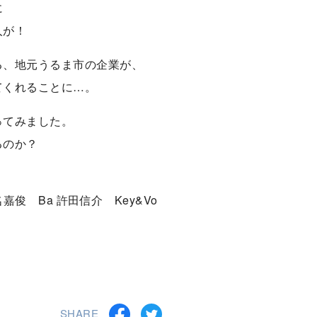
に
人が！
る、地元うるま市の企業が、
てくれることに…。
ってみました。
るのか？
 名嘉俊 Ba 許田信介 Key&Vo
SHARE