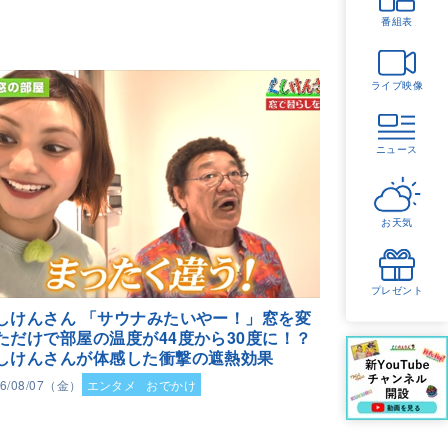
番組表
ライブ映像
ニュース
お天気
プレゼント
しけんさん 「サウナみたいやー！」窓を変
ただけで部屋の温度が44度から30度に！？
しけんさんが体感した衝撃の遮熱効果
26/08/07（金）
エンタメ
おでかけ