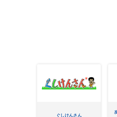
ふたたび
ぐしけんさん