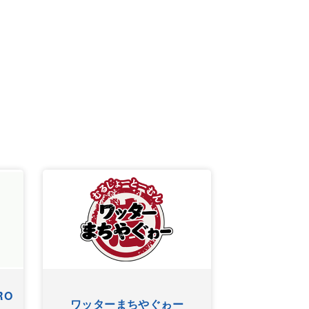
RO
ワッターまちやぐゎー
HYゴー