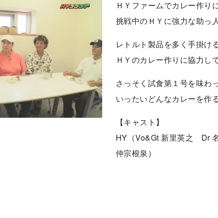
ＨＹファームでカレー作り
挑戦中のＨＹに強力な助っ
レトルト製品を多く手掛け
ＨＹのカレー作りに協力し
さっそく試食第１号を味わ
いったいどんなカレーを作
【キャスト】
HY（Vo&Gt 新里英之 Dr
仲宗根泉）