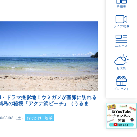
番組表
ライブ映像
ニュース
お天気
プレゼント
M・ドラマ撮影地！ウミガメが産卵に訪れる
城島の秘境「アクナ浜ビーチ」（うるま
）
26/08/08（土）
おでかけ
地域