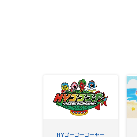
ちやぐゎー
HYゴーゴーゴーヤー