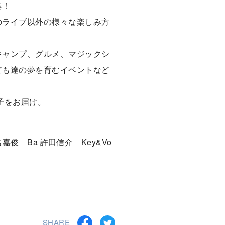
集！
のライブ以外の様々な楽しみ方
キャンプ、グルメ、マジックシ
ども達の夢を育むイベントなど
子をお届け。
 名嘉俊 Ba 許田信介 Key&Vo
SHARE