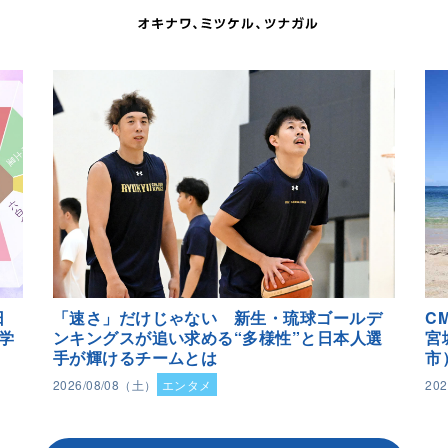
日
「速さ」だけじゃない 新生・琉球ゴールデ
C
学
ンキングスが追い求める“多様性”と日本人選
宮
手が輝けるチームとは
市
2026/08/08（土）
エンタメ
20