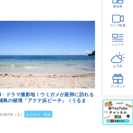
番組表
ライブ映像
ニュース
お天気
プレゼント
M・ドラマ撮影地！ウミガメが産卵に訪れる
城島の秘境「アクナ浜ビーチ」（うるま
）
26/08/08（土）
おでかけ
地域