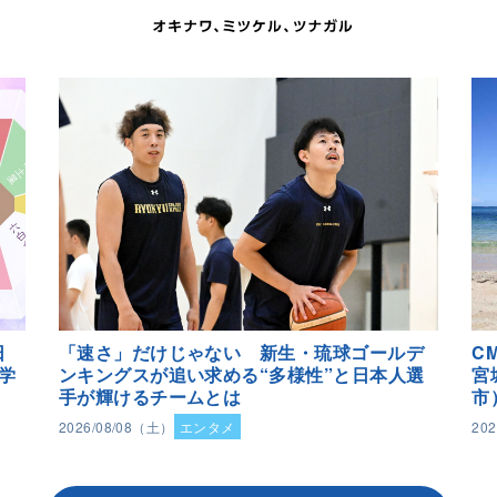
日
「速さ」だけじゃない 新生・琉球ゴールデ
C
学
ンキングスが追い求める“多様性”と日本人選
宮
手が輝けるチームとは
市
2026/08/08（土）
エンタメ
20