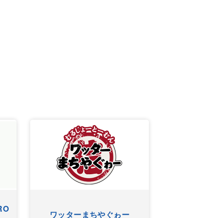
RO
ワッターまちやぐゎー
HYゴー