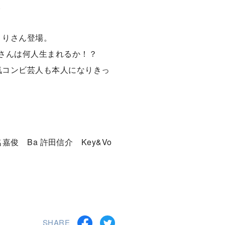
。
くりさん登場。
さんは何人生まれるか！？
気コンビ芸人も本人になりきっ
 名嘉俊 Ba 許田信介 Key&Vo
SHARE