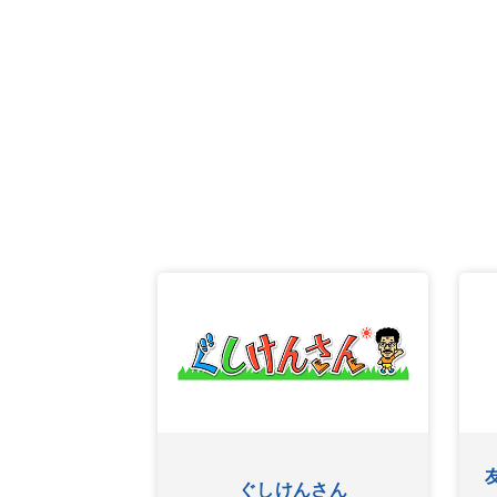
ふたたび
ぐしけんさん