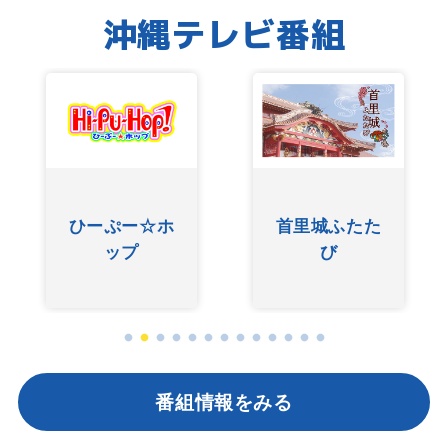
沖縄テレビ番組
ひーぷー☆ホ
首里城ふたた
ップ
び
番組情報をみる